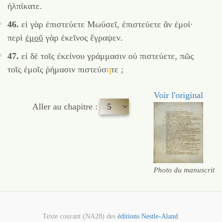
ἠλπίκατε.
46.
εἰ γὰρ ἐπιστεύετε Μωϋσεῖ, ἐπιστεύετε ἂν ἐμοί·
περὶ
ἐμοῦ
γὰρ ἐκεῖνος ἔγραψεν.
47.
εἰ δὲ τοῖς ἐκείνου γράμμασιν οὐ πιστεύετε, πῶς
τοῖς ἐμοῖς ῥήμασιν
πιστεύσ
η
τε
;
Voir l'original
Aller au chapitre :
Photo du manuscrit
Texte courant (NA28) des
éditions Nestle-Aland
.