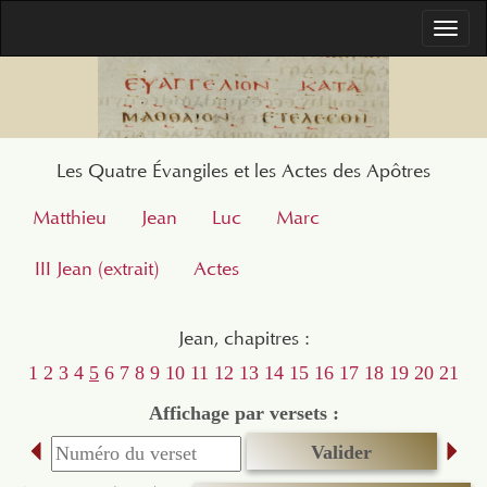
Togg
navi
Les Quatre Évangiles et les Actes des Apôtres
Matthieu
Jean
Luc
Marc
III Jean (extrait)
Actes
Jean, chapitres :
1
2
3
4
5
6
7
8
9
10
11
12
13
14
15
16
17
18
19
20
21
Affichage par versets :