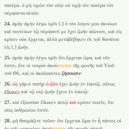
πατέρα. ὁ μὴ τιμῶν τὸν υἱὸν οὐ τιμᾷ τὸν πατέρα τὸν
πέμψαντα αὐτόν.
24.
ἀμὴν ἀμὴν λέγω ὑμῖν [.] ὁ τὸν λόγον μου ἀκούων
καὶ πιστεύων τῷ πέμψαντί με ἔχει ζωὴν αἰώνιον, καὶ εἰς
κρίσιν οὐκ ἔρχεται, ἀλλὰ μεταβέβηκεν ἐκ τοῦ θανάτου
εἰς [.] ζωήν.
25.
ἀμὴν ἀμὴν λέγω ὑμῖν ὅτι ἔρχεται ὥρα, καὶ νῦν
ἐστιν, ὅτε οἱ νεκροὶ
ἀκού
σονται
τῆς φωνῆς τοῦ Υἱοῦ
τοῦ Θῦ, καὶ οἱ ἀκούσαντες
ζήσουσιν
·
26.
ὡς
γὰρ ὁ πατὴρ
ὁ
ζῶν
ἔχει ζωὴν ἐν ἑαυτῷ, οὕτως
ἔδωκεν
καὶ τῷ υἱῷ ζωὴν ἔχειν ἐν ἑαυτῷ·
27.
καὶ ἐξουσίαν ἔδωκεν αὐτῷ
καὶ
κρίσιν ποιεῖν, ὅτι
υἱὸς ἀνθρώπου ἐστίν.
28.
μὴ θαυμάζετε τοῦτο· ὅτι ἔρχεται ὥρα ἐν ᾗ πάντες οἱ
ἐν τοῖς μνημείοις
ἀκού
σονται
τῆς φωνῆς αὐτοῦ.