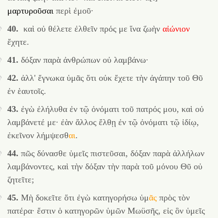
μαρτυροῦσαι
περὶ ἐμοῦ·
40.
καὶ οὐ θέλετε ἐλθεῖν πρός με ἵνα ζωὴν
αἰώνιον
ἔχητε.
41.
δόξαν παρὰ ἀνθρώπων οὐ λαμβάνω·
42.
ἀλλ' ἔγνωκα ὑμᾶς ὅτι οὐκ ἔχετε τὴν ἀγάπην τοῦ Θῦ
ἐν ἑαυτοῖς.
43.
ἐγὼ ἐλήλυθα ἐν τῷ ὀνόματι τοῦ πατρός μου, καὶ οὐ
λαμβάνετέ με· ἐὰν ἄλλος ἔλθῃ ἐν τῷ ὀνόματι τῷ ἰδίῳ,
ἐκεῖνον
λήμψεσθ
αι
.
44.
πῶς δύνασθε ὑμεῖς πιστεῦσαι, δόξαν παρὰ ἀλλήλων
λαμβάνοντες, καὶ τὴν δόξαν τὴν παρὰ τοῦ μόνου Θῦ οὐ
ζητεῖτε;
45.
Μὴ δοκεῖτε ὅτι ἐγὼ κατηγορήσω
ὑμ
ᾶς
πρὸς τὸν
πατέρα· ἔστιν ὁ κατηγορῶν ὑμῶν Μωϋσῆς, εἰς ὃν ὑμεῖς