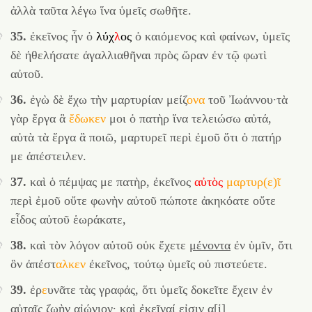
ἀλλὰ ταῦτα λέγω ἵνα ὑμεῖς σωθῆτε.
35.
ἐκεῖνος ἦν ὁ
λύχ
λ
ος
ὁ καιόμενος καὶ φαίνων, ὑμεῖς
δὲ ἠθελήσατε ἀγαλλιαθῆναι πρὸς ὥραν ἐν τῷ φωτὶ
αὐτοῦ.
36.
ἐγὼ δὲ ἔχω τὴν μαρτυρίαν
μείζ
ονα
τοῦ Ἰωάννου·τὰ
γὰρ ἔργα ἃ
ἔδωκεν
μοι ὁ πατὴρ ἵνα τελειώσω αὐτά,
αὐτὰ τὰ ἔργα ἃ ποιῶ, μαρτυρεῖ περὶ ἐμοῦ ὅτι ὁ πατήρ
με ἀπέστειλεν.
37.
καὶ ὁ πέμψας με πατὴρ, ἐκεῖνος
αὐτὸς
μαρτυρ(ε)ῖ
περὶ ἐμοῦ οὔτε φωνὴν αὐτοῦ πώποτε ἀκηκόατε οὔτε
εἶδος αὐτοῦ ἑωράκατε,
38.
καὶ τὸν λόγον αὐτοῦ οὐκ ἔχετε
μένοντα
ἐν ὑμῖν, ὅτι
ὃν
ἀπέστ
αλκεν
ἐκεῖνος, τούτῳ ὑμεῖς οὐ πιστεύετε.
39.
ἐρ
ε
υνᾶτε τὰς γραφάς, ὅτι ὑμεῖς δοκεῖτε ἔχειν ἐν
αὐταῖς ζωὴν αἰώνιον· καὶ ἐκεῖναί εἰσιν α[ἱ]