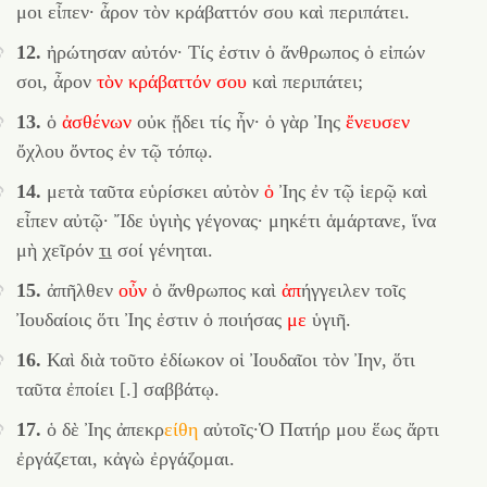
μοι εἶπεν· ἆρον τὸν κράβαττόν σου καὶ περιπάτει.
12.
ἠρώτησαν αὐτόν· Τίς ἐστιν ὁ ἄνθρωπος ὁ εἰπών
σοι, ἆρον
τὸν
κράβαττόν
σου
καὶ περιπάτει;
13.
ὁ
ἀσθένων
οὐκ ᾔδει τίς ἦν· ὁ γὰρ Ἰης
ἔνευσεν
ὄχλου ὄντος ἐν τῷ τόπῳ.
14.
μετὰ ταῦτα εὑρίσκει αὐτὸν
ὁ
Ἰης ἐν τῷ ἱερῷ καὶ
εἶπεν αὐτῷ· Ἴδε ὑγιὴς γέγονας· μηκέτι ἁμάρτανε, ἵνα
μὴ χεῖρόν
τι
σοί γένηται.
15.
ἀπῆλθεν
οὖν
ὁ ἄνθρωπος καὶ
ἀπ
ήγγειλεν τοῖς
Ἰουδαίοις ὅτι Ἰης ἐστιν ὁ ποιήσας
με
ὑγιῆ.
16.
Καὶ διὰ τοῦτο ἐδίωκον οἱ Ἰουδαῖοι τὸν Ἰην, ὅτι
ταῦτα ἐποίει [.] σαββάτῳ.
17.
ὁ δὲ Ἰης
ἀπεκρ
είθη
αὐτοῖς·Ὁ Πατήρ μου ἕως ἄρτι
ἐργάζεται, κἀγὼ ἐργάζομαι.