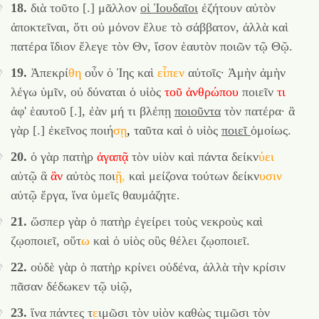
18.
διὰ τοῦτο [.] μᾶλλον
οἱ Ἰουδαῖοι
ἐζήτουν αὐτὸν
ἀποκτεῖναι, ὅτι οὐ μόνον ἔλυε τὸ σάββατον, ἀλλὰ καὶ
πατέρα ἴδιον ἔλεγε τὸν Θν, ἴσον ἑαυτὸν ποιῶν τῷ Θῷ.
19.
Ἀπεκρί
θη
οὖν ὁ Ἰης καὶ
εἶπεν
αὐτοῖς· Ἀμὴν ἀμὴν
λέγω ὑμῖν, οὐ δύναται ὁ υἱὸς
τοῦ
ἀνθρώπου
ποιεῖν
τι
ἀφ' ἑαυτοῦ [.], ἐὰν μή τι βλέπῃ
ποιοῦντα
τὸν πατέρα· ἃ
γὰρ [.] ἐκεῖνος
ποιή
σῃ
,
ταῦτα καὶ ὁ υἱὸς
ποιεῖ
ὁμοίως.
20.
ὁ γὰρ πατὴρ
ἀγαπᾷ
τὸν υἱὸν καὶ πάντα
δείκν
ύει
αὐτῷ ἃ
ἃν
αὐτὸς
ποι
ῇ
,
καὶ μείζονα τούτων
δείκν
υσιν
αὐτῷ ἔργα, ἵνα ὑμεῖς θαυμάζητε.
21.
ὥσπερ γὰρ ὁ πατὴρ ἐγείρει τοὺς νεκροὺς καὶ
ζῳοποιεῖ, οὕτ
ω
καὶ ὁ υἱὸς οὓς θέλει ζῳοποιεῖ.
22.
οὐδὲ γὰρ ὁ πατὴρ κρίνει οὐδένα, ἀλλὰ τὴν κρίσιν
πᾶσαν δέδωκεν τῷ υἱῷ,
23.
ἵνα πάντες τ
ε
ιμῶσι τὸν υἱὸν καθὼς τιμῶσι τὸν