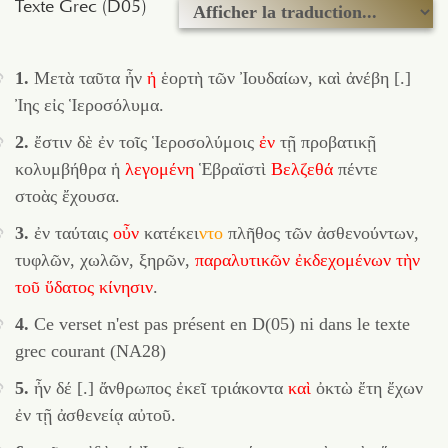
Texte Grec (D05)
1.
Μετὰ ταῦτα ἦν
ἡ
ἑορτὴ τῶν Ἰουδαίων, καὶ ἀνέβη [.]
Ἰης εἰς Ἱεροσόλυμα.
2.
ἔστιν δὲ ἐν τοῖς Ἱεροσολύμοις
ἐν
τῇ προβατικῇ
κολυμβήθρα ἡ
λεγομένη
Ἑβραϊστὶ
Βελζεθά
πέντε
στοὰς ἔχουσα.
3.
ἐν ταύταις
οὖν
κατέκει
ντο
πλῆθος τῶν ἀσθενούντων,
τυφλῶν, χωλῶν, ξηρῶν,
παραλυτικῶν
ἐκδεχομένων
τὴν
τοῦ
ὕδατος
κίνησιν
.
4.
Ce verset n'est pas présent en D(05) ni dans le texte
grec courant (NA28)
5.
ἦν δέ [.] ἄνθρωπος ἐκεῖ τριάκοντα
καὶ
ὀκτὼ ἔτη ἔχων
ἐν τῇ ἀσθενείᾳ αὐτοῦ.