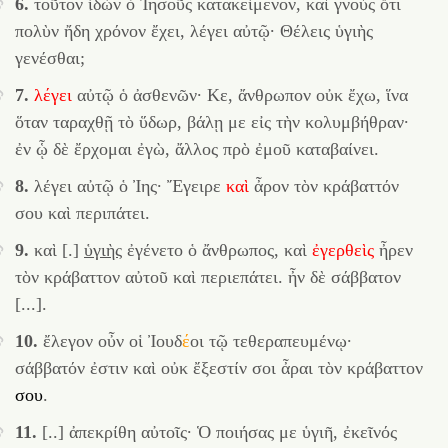
6.
τοῦτον ἰδὼν ὁ Ἰησοῦς κατακείμενον, καὶ γνοὺς ὅτι
πολὺν ἤδη χρόνον ἔχει, λέγει αὐτῷ· Θέλεις ὑγιὴς
γενέσθαι;
7.
λέγει
αὐτῷ ὁ ἀσθενῶν· Κε, ἄνθρωπον οὐκ ἔχω, ἵνα
ὅταν ταραχθῇ τὸ ὕδωρ, βάλῃ με εἰς τὴν κολυμβήθραν·
ἐν ᾧ δὲ ἔρχομαι ἐγὼ, ἄλλος πρὸ ἐμοῦ καταβαίνει.
8.
λέγει αὐτῷ ὁ Ἰης· Ἔγειρε
καὶ
ἆρον τὸν κράβαττόν
σου καὶ περιπάτει.
9.
καὶ [.]
ὑγιὴς
ἐγένετο ὁ ἄνθρωπος, καὶ
ἐγερθεὶς
ἦρεν
τὸν κράβαττον αὐτοῦ καὶ περιεπάτει. ἦν δὲ σάββατον
[...].
10.
ἔλεγον οὖν οἱ Ἰουδ
έ
οι τῷ τεθεραπευμένῳ·
σάββατόν ἐστιν καὶ οὐκ ἔξεστίν σοι ἆραι τὸν κράβαττον
σου
.
11.
[..] ἀπεκρίθη αὐτοῖς· Ὁ ποιήσας με ὑγιῆ, ἐκεῖνός