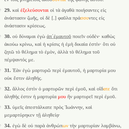
29.
καὶ
ἐξελεύσονται
οἱ τὰ ἀγαθὰ ποιήσαντες εἰς
ἀνάστασιν ζωῆς, οἱ δὲ [.] φαῦλα
πρά
σσο
ντες
εἰς
ἀνάστασιν κρίσεως.
30.
οὐ δύναμαι ἐγὼ
ἀπ´ἐμαυτοῦ
ποιεῖν οὐδέν· καθὼς
ἀκούω κρίνω, καὶ ἡ κρίσις ἡ ἐμὴ δικαία ἐστίν· ὅτι οὐ
ζητῶ τὸ θέλημα τὸ ἐμὸν, ἀλλὰ τὸ θέλημα τοῦ
πέμψαντός με.
31.
Ἐὰν ἐγὼ μαρτυρῶ περὶ ἐμαυτοῦ, ἡ μαρτυρία μου
οὐκ ἔστιν ἀληθής.
32.
ἄλλος ἐστὶν ὁ μαρτυρῶν περὶ ἐμοῦ, καὶ
οἴδ
ατε
ὅτι
ἀληθής ἐστιν ἡ μαρτυρία
μου
ἣν μαρτυρεῖ περὶ ἐμοῦ.
33.
ὑμεῖς ἀπεστάλκατε πρὸς Ἰωάννην, καὶ
μεμαρτύρηκεν τῇ ἀληθείᾳ·
34.
ἐγὼ δὲ οὐ παρὰ
ἀνθρώπ
ων
τὴν μαρτυρίαν λαμβάνω,