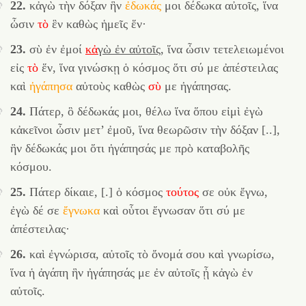
22.
κἀγὼ τὴν δόξαν ἣν
ἐδωκάς
μοι δέδωκα αὐτοῖς, ἵνα
ὦσιν
τὸ
ἓν καθὼς ἡμεῖς ἕν·
23.
σὺ ἐν ἐμοί
κἀ
γὼ ἐν αὐτοῖς
, ἵνα ὦσιν τετελειωμένοι
εἰς
τὸ
ἕν, ἵνα γινώσκῃ ὁ κόσμος ὅτι σύ με ἀπέστειλας
καὶ
ἠγάπησα
αὐτοὺς καθὼς
σὺ
με ἠγάπησας.
24.
Πάτερ, ὃ δέδωκάς μοι, θέλω ἵνα ὅπου εἰμὶ ἐγὼ
κἀκεῖνοι ὦσιν μετ’ ἐμοῦ, ἵνα θεωρῶσιν τὴν δόξαν [..],
ἣν δέδωκάς μοι ὅτι ἠγάπησάς με πρὸ καταβολῆς
κόσμου.
25.
Πάτερ δίκαιε, [.] ὁ κόσμος
τούτος
σε οὐκ ἔγνω,
ἐγὼ δέ σε
ἔγνωκα
καὶ οὗτοι ἔγνωσαν ὅτι σύ με
ἀπέστειλας·
26.
καὶ ἐγνώρισα, αὐτοῖς τὸ ὄνομά σου καὶ γνωρίσω,
ἵνα ἡ ἀγάπη ἣν ἠγάπησάς με ἐν αὐτοῖς ᾖ κἀγὼ ἐν
αὐτοῖς.