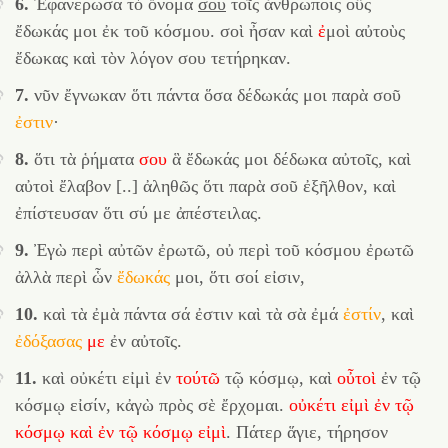
6.
Ἐφανέρωσά τὸ ὄνομα
σου
τοῖς ἀνθρώποις οὓς
ἔδωκάς μοι ἐκ τοῦ κόσμου. σοὶ ἦσαν καὶ
ἐ
μοὶ αὐτοὺς
ἔδωκας καὶ τὸν λόγον σου τετήρηκαν.
7.
νῦν ἔγνωκαν ὅτι πάντα ὅσα δέδωκάς μοι παρὰ σοῦ
ἐστιν
·
8.
ὅτι τὰ ῥήματα
σου
ἃ ἔδωκάς μοι δέδωκα αὐτοῖς, καὶ
αὐτοὶ ἔλαβον [..] ἀληθῶς ὅτι παρὰ σοῦ ἐξῆλθον, καὶ
ἐπίστευσαν ὅτι σύ με ἀπέστειλας.
9.
Ἐγὼ περὶ αὐτῶν ἐρωτῶ, οὐ περὶ τοῦ κόσμου ἐρωτῶ
ἀλλὰ περὶ ὧν
ἔδωκάς
μοι, ὅτι σοί εἰσιν,
10.
καὶ τὰ ἐμὰ πάντα σά ἐστιν καὶ τὰ σὰ ἐμά
ἐστίν
, καὶ
ἐδόξασας
με
ἐν αὐτοῖς.
11.
καὶ οὐκέτι εἰμὶ ἐν
τούτῶ
τῷ κόσμῳ, καὶ
οὖτοὶ
ἐν τῷ
κόσμῳ εἰσίν, κἀγὼ πρὸς σὲ ἔρχομαι.
οὐκέτι
εἰμὶ
ἐν
τῷ
κόσμῳ
καὶ
ἐν
τῷ
κόσμῳ
εἰμὶ
. Πάτερ ἅγιε, τήρησον