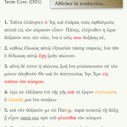
Texte Grec (D05)
1.
Ταῦτα ἐλάλησεν
ὁ
Ἰης καὶ ἐπάρας τοὺς ὀφθαλμοὺς
αὐτοῦ εἰς τὸν οὐρανὸν εἶπεν· Πάτερ, ἐλήλυθεν ἡ ὥρα·
δόξασόν σου τὸν υἱόν, ἵνα ὁ υἱὸς
σου
δοξάσῃ σέ,
2.
καθὼς ἔδωκας αὐτῷ ἐξουσίαν πάσης σαρκός, ἵνα πᾶν
ὃ δέδωκας αὐτῷ
ἔχῃ
ζωὴν αἰώνιον.
3.
αὕτη δέ ἐστιν ἡ αἰώνιος ζωὴ ἵνα γινώσκουσιν σὲ τὸν
μόνον ἀληθινὸν Θν καὶ ὃν ἀπέστειλας Ἰην Χρν
εἰς
τοῦτον
τὸν
κόσμον.
4.
ἐγώ σε ἐδόξασα ἐπὶ τῆς γῆς
καὶ
τὸ ἔργον
ἐτελειώσα
ὃ
ἐδωκάς
μοι ἵνα ποιήσω·
5.
καὶ νῦν δόξασόν με σύ Πατ
ή
ρ, παρὰ σεαυτῷ τῇ δόξῃ
ᾗ εἶχον
παρὰ σοι
πρὸ τοῦ
γένεσθαι
τὸν κόσμον