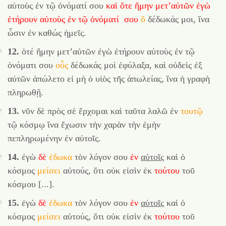
αὐτοὺς ἐν τῷ ὀνόματί σου
καὶ
ὅτε
ἤμην
μετ’
αὐτῶν
ἐγὼ
ἐτήρουν
αὐτοὺς
ἐν
τῷ
ὀνόματί
σου
ὅ
δέδωκάς μοι, ἵνα
ὦσιν ἐν καθώς ἡμεῖς.
12.
ὁτέ ἤμην μετ’αὐτῶν ἐγὼ ἐτήρουν αὐτοὺς ἐν τῷ
ὀνόματι σου
οὗς
δέδωκάς μοὶ ἐφύλαξα, καὶ οὐδεὶς ἐξ
αὐτῶν ἀπώλετο εἰ μὴ ὁ υἱὸς τῆς ἀπωλείας, ἵνα ἡ γραφὴ
πληρωθῇ.
13.
νῦν δὲ πρὸς σὲ ἔρχομαι καὶ ταῦτα λαλῶ ἐν
τουτῷ
τῷ κόσμῳ ἵνα ἔχωσιν τὴν χαρὰν τὴν ἐμὴν
πεπληρωμένην ἐν αὐτοῖς.
14.
ἐγὼ
δὲ
ἐδωκα
τὸν λόγον σου
ἐν
αὐτοῖς
καὶ ὁ
κόσμος
μείσει
αὐτούς, ὅτι οὐκ εἰσὶν ἐκ
τούτου
τοῦ
κόσμου [...].
15.
ἐγὼ
δὲ
ἐδωκα
τὸν λόγον σου
ἐν
αὐτοῖς
καὶ ὁ
κόσμος
μείσει
αὐτούς, ὅτι οὐκ εἰσὶν ἐκ
τούτου
τοῦ