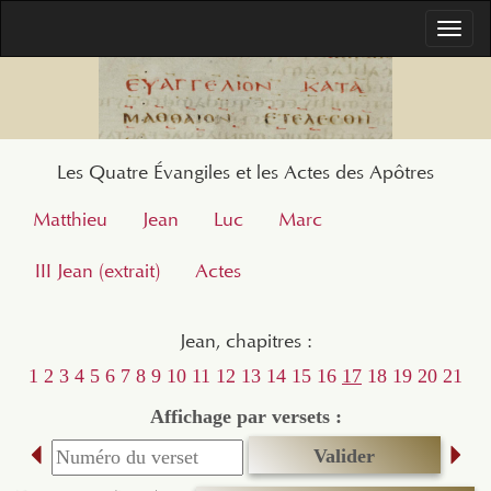
Togg
navi
Les Quatre Évangiles et les Actes des Apôtres
Matthieu
Jean
Luc
Marc
III Jean (extrait)
Actes
Jean, chapitres :
1
2
3
4
5
6
7
8
9
10
11
12
13
14
15
16
17
18
19
20
21
Affichage par versets :