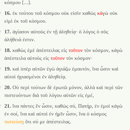
κόσμου [...].
16.
ἐκ τούτου τοῦ κόσμου οὐκ εἰσὶν καθὼς
κἀ
γὼ οὐκ
εἰμὶ ἐκ τοῦ κόσμου.
17.
ἁγίασον αὐτοὺς ἐν τῇ ἀληθείᾳ· ὁ λόγος ὁ σὸς
ἀλήθειά ἐστιν.
18.
καθὼς ἐμὲ ἀπέστειλας εἰς
τοῦτον
τὸν κόσμον, κἀγὼ
ἀπέστειλα αὐτοὺς εἰς
τοῦτον
τὸν κόσμον·
19.
καὶ ὑπὲρ αὐτῶν ἐγὼ ἁγιάζω ἐμαυτόν, ἵνα ὦσιν καὶ
αὐτοὶ ἡγιασμένοι ἐν ἀληθείᾳ.
20.
Οὐ περὶ τούτων δὲ ἐρωτῶ μόνον, ἀλλὰ καὶ περὶ τῶν
πιστευόντων διὰ τοῦ λόγου αὐτῶν εἰς ἐμέ,
21.
ἵνα πάντες ἓν ὦσιν, καθὼς σύ, Πατήρ, ἐν ἐμοὶ κἀγὼ
ἐν σοί, ἵνα καὶ αὐτοὶ ἐν ἡμῖν ὦσιν, ἵνα ὁ κόσμος
πιστεύσῃ
ὅτι σύ με ἀπέστειλας.