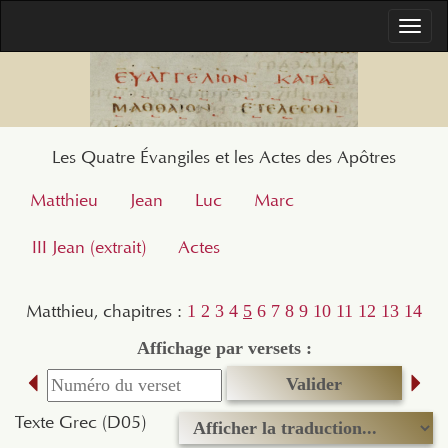
Togg
navi
Les Quatre Évangiles et les Actes des Apôtres
Matthieu
Jean
Luc
Marc
III Jean (extrait)
Actes
Matthieu, chapitres :
1
2
3
4
5
6
7
8
9
10
11
12
13
14
Affichage par versets :
Texte Grec (D05)